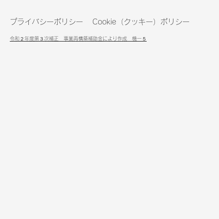
プライバシーポリシー
Cookie（クッキー）ポリシー
令和２年度第３次補正
事業再構築補助金により作成​ 機ー５